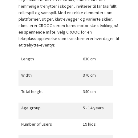
hemmelige trehytter i skogen, inviterer til fantasifullt
rollespill og samspill. Med en rekke elementer som
plattformer, stiger, klatrevegger og varierte sklier,
stimulerer CROOC-serien barns motoriske utvikling på
en spennende måte. Velg CROOC for en
lekeplassopplevelse som transformerer hverdagen til
et trehytte-eventyr.
Length
630 cm
Width
370 cm
Total height
340 cm
Age group
5 - 14 years
Number of users
19 kids