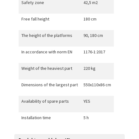
Safety zone
42,5 m2
Free fall height
180 cm
The height of the platforms
90, 180 cm
In accordance with norm EN
1176-1:2017
Weight of the heaviest part
220 kg
Dimensions of the largest part
550x110x86 cm
Availability of spare parts
YES
Installation time
5 h