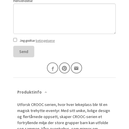
Henvendelse
Jeg godtar
betingelsene
Send
Produktinfo
Utforsk CROOC-serien, hvor hver lekeplass blir til en
magisk trehytte-eventyr. Med sitt unike, livlige design
og flertårnede oppsett, skaper CROOC-serien et
fortryllende miljø der store grupper barn kan utfolde
seg sammen. Våre eventyrhus, som minner om