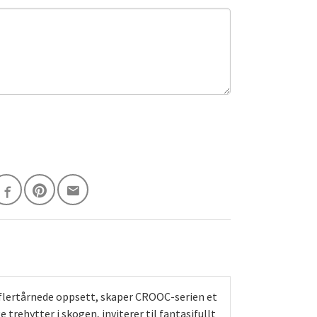
og flertårnede oppsett, skaper CROOC-serien et
ehytter i skogen, inviterer til fantasifullt