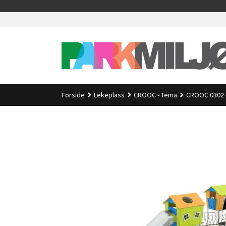
Gå
>
til
innholdet
Forside
Lekeplass
CROOC - Tema
CROOC 0302 -