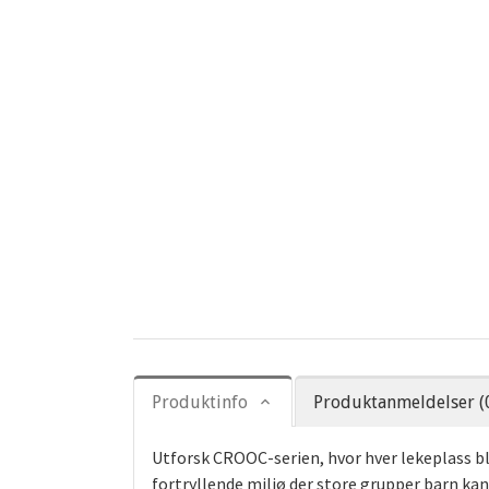
Produktinfo
Produktanmeldelser (
Utforsk CROOC-serien, hvor hver lekeplass bli
fortryllende miljø der store grupper barn ka