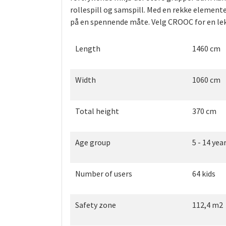
rollespill og samspill. Med en rekke element
på en spennende måte. Velg CROOC for en lek
Length
1460 cm
Width
1060 cm
Total height
370 cm
Age group
5 - 14 yea
Number of users
64 kids
Safety zone
112,4 m2