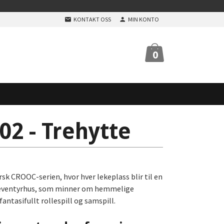
KONTAKT OSS
MIN KONTO
0
2 - Trehytte
rsk CROOC-serien, hvor hver lekeplass blir til en
e eventyrhus, som minner om hemmelige
 fantasifullt rollespill og samspill.