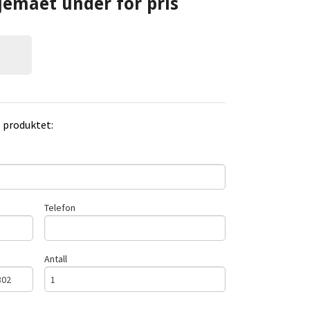
jemaet under for pris
e produktet:
Telefon
Antall