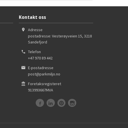
Kontakt oss
Adresse
postadresse: Vesterøyveien 15
,
3218
Sandefjord
Telefon
+47 970 89 442
E-postadresse
post@parkmiljo.no
Foretaksregisteret
913993667MVA