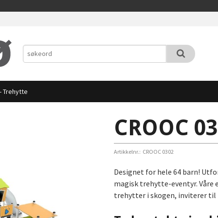
 Trehytte
CROOC 030
Artikkelnr.:
CROOC 0302
Designet for hele 64 barn! Utfo
magisk trehytte-eventyr. Vår
trehytter i skogen, inviterer til