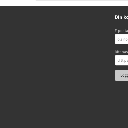
Din k
E-post
Ditt pa