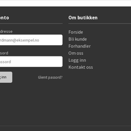
onto
Om butikken
adresse
Forside
Bli kunde
Forhandler
Om oss
ssord
Logg inn
Kontakt oss
Glemt passord?