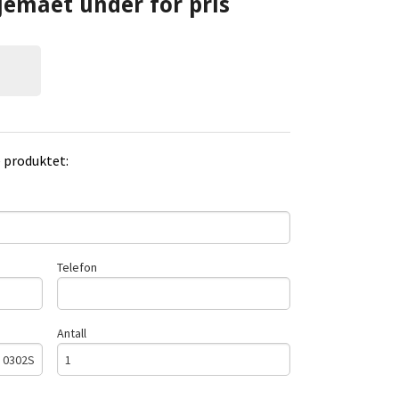
jemaet under for pris
e produktet:
Telefon
Antall