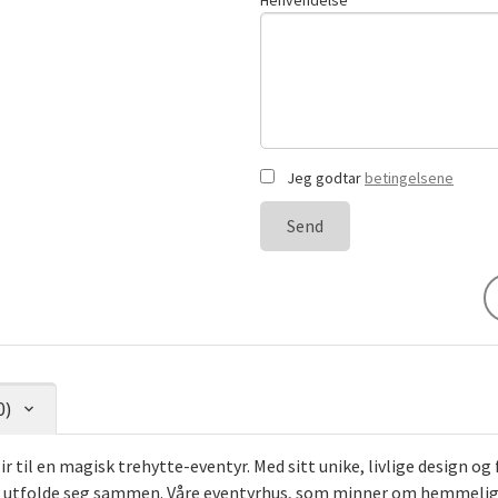
Henvendelse
Jeg godtar
betingelsene
Send
0)
r til en magisk trehytte-eventyr. Med sitt unike, livlige design 
n utfolde seg sammen. Våre eventyrhus, som minner om hemmelige tr