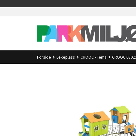
Gå
>
til
innholdet
Forside
Lekeplass
CROOC - Tema
CROOC 0302S1