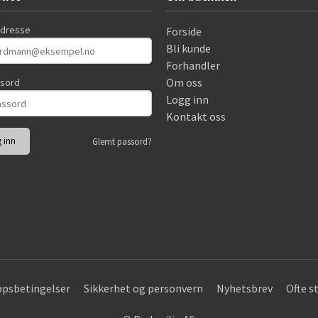
adresse
Forside
Bli kunde
Forhandler
Om oss
ssord
Logg inn
Kontakt oss
Glemt passord?
øpsbetingelser
Sikkerhet og personvern
Nyhetsbrev
Ofte s