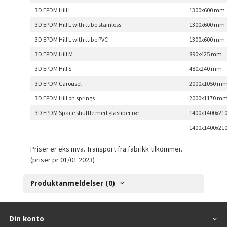
3D EPDM Hill L
1300x600 mm
3D EPDM Hill L with tube stainless
1300x600 mm
3D EPDM Hill L with tube PVC
1300x600 mm
3D EPDM Hill M
890x425 mm
3D EPDM Hill S
480x240 mm
3D EPDM Carousel
2000x1050 m
3D EPDM Hill on springs
2000x1170 m
3D EPDM Space shuttle med glasfiber rør
1400x1400x21
1400x1400x21
Priser er eks mva. Transport fra fabrikk tilkommer.
(priser pr 01/01 2023)
Produktanmeldelser (0)
Din konto