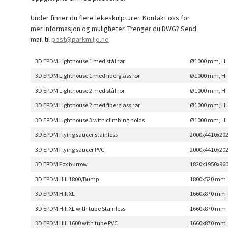
Under finner du flere lekeskulpturer. Kontakt oss for
mer informasjon og muligheter. Trenger du DWG? Send
mail til
post@parkmiljo.no
3D EPDM Lighthouse 1 med stål rør
Ø1000 mm, H:
3D EPDM Lighthouse 1 med fiberglass rør
Ø1000 mm, H:
3D EPDM Lighthouse 2 med stål rør
Ø1000 mm, H:
3D EPDM Lighthouse 2 med fiberglass rør
Ø1000 mm, H:
3D EPDM Lighthouse 3 with climbing holds
Ø1000 mm, H:
3D EPDM Flying saucer stainless
2000x4410x20
3D EPDM Flying saucer PVC
2000x4410x20
3D EPDM Fox burrow
1820x1950x96
3D EPDM Hill 1800/Bump
1800x520 mm
3D EPDM Hill XL
1660x870 mm
3D EPDM Hill XL with tube Stainless
1660x870 mm
3D EPDM Hill 1600 with tube PVC
1660x870 mm