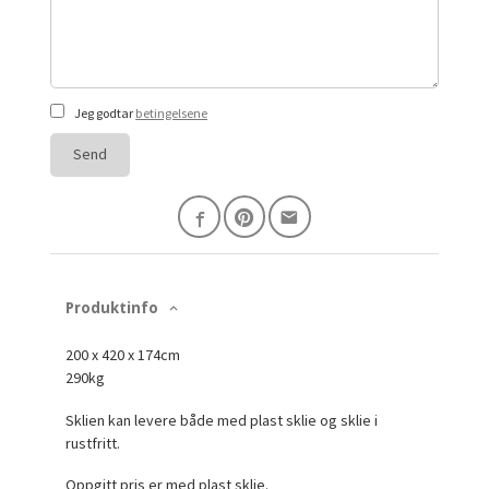
Jeg godtar
betingelsene
Send
Produktinfo
200 x 420 x 174cm
290kg
Sklien kan levere både med plast sklie og sklie i
rustfritt.
Oppgitt pris er med plast sklie.