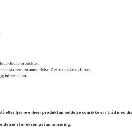
.
det aktuelle produktet.
 har skrevet en anmeldelse. Dette er ikke et forum.
gig informasjon.
lå eller fjerne enhver produktanmeldelse som ikke er i tråd med dis
eldelser i for eksempel annonsering.