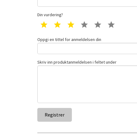
Din vurdering?
1 star
2 star
3 star
4 star
5 star
6 star
Oppgi en tittel for anmeldelsen din
Skriv inn produktanmeldelsen i feltet under