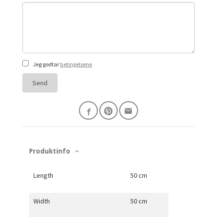
Jeg godtar
betingelsene
Send
Produktinfo
Length
50 cm
Width
50 cm