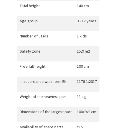
Total height
140 cm
Age group
3 - 12 years
Number of users
1 kids
Safety zone
15,9 m2
Free fall height
100 cm
In accordance with norm EN
1176-1:2017
Weight of the heaviest part
11 kg
Dimensions of the largest part
100x9x9 cm
Availability of spare parts
YES