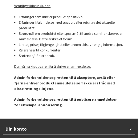
Vennligst ikke inkluder:
Erfaringer som ikke er produkt-spesifikke.
Erfaringer i forbindelse med support eller retur av det aktuelle
produktet.
Spørsmål om produktet eller spørsmål til andre som har skrevet en
anmeldelse. Dette er ikke et forum.
Linker, priser, tilgjengelighet eller annen tidsavhengig informasjon.
Referanser til konkurrenter
Støtende/ufin ordbruk.
Du må ha kjøpt varen for å skrive en anmeldelse.
Admin forbeholder seg retten til å akseptere, avslå eller
fjerne enhver produktanmeldelse som ikke er i tråd med
disse retningslinjene.
Admin forbeholder seg retten til å publisere anmeldelser i
for eksempel annonsering.
Din konto