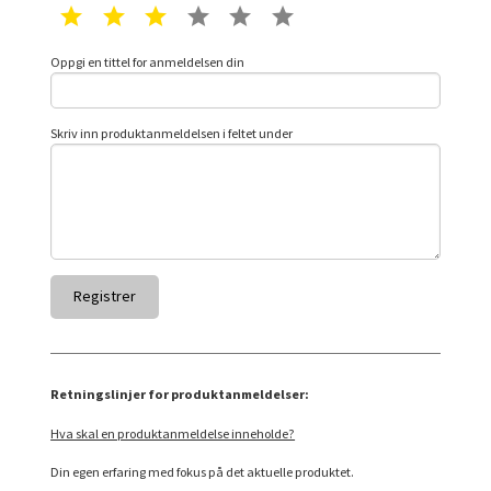
1 star
2 star
3 star
4 star
5 star
6 star
Oppgi en tittel for anmeldelsen din
Skriv inn produktanmeldelsen i feltet under
Retningslinjer for produktanmeldelser:
Hva skal en produktanmeldelse inneholde?
Din egen erfaring med fokus på det aktuelle produktet.