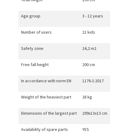
Age group
3 - 12 years
Number of users
21 kids
Safety zone
24,2 m2
Free fall height
200 cm
In accordance with norm EN
1176-1:2017
Weight of the heaviest part
28 kg
Dimensions of the largest part
299x13x13 cm
Availability of spare parts
YES