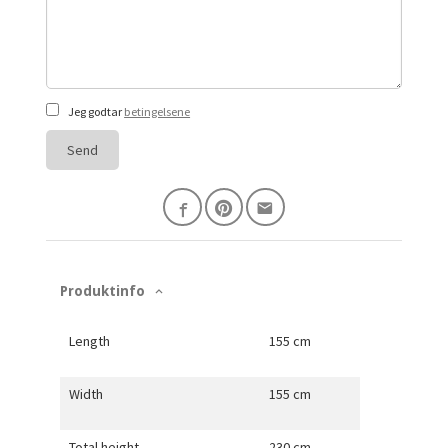
Jeg godtar
betingelsene
Send
Produktinfo
Length
155 cm
Width
155 cm
Total height
230 cm