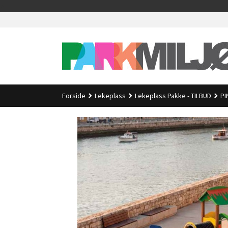
Gå
>
til
innholdet
Forside
Lekeplass
Lekeplass Pakke - TILBUD
PI