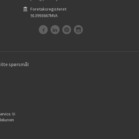
Foretaksregisteret
913993667MVA
tilte spørsmål
ervice. Vi
dlekurven