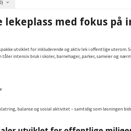
0)
 lekeplass med fokus på i
kke utviklet for inkluderende og aktiv lek i offentlige uterom. 
 tåler intensiv bruk i skoler, barnehager, parker, sameier og nær
e
latring, balanse og sosial aktivitet – samtidig som løsningen bid
aler utviklet for offentlige miljøe