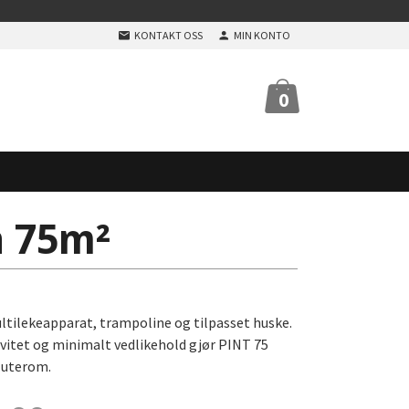
KONTAKT OSS
MIN KONTO
0
a 75m²
tilekeapparat, trampoline og tilpasset huske.
ivitet og minimalt vedlikehold gjør PINT 75
 uterom.