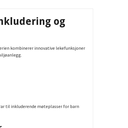
nkludering og
Serien kombinerer innovative lekefunksjoner
miljøanlegg.
rar til inkluderende møteplasser for barn
r