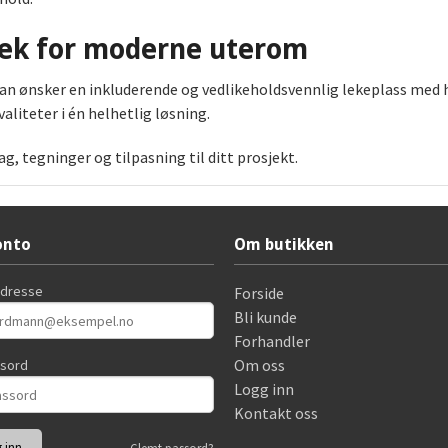
lek for moderne uterom
an ønsker en inkluderende og vedlikeholdsvennlig lekeplass med h
aliteter i én helhetlig løsning.
g, tegninger og tilpasning til ditt prosjekt.
onto
Om butikken
adresse
Forside
Bli kunde
Forhandler
Om oss
ssord
Logg inn
Kontakt oss