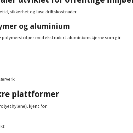
tid, sikkerhet og lave driftskostnader.
lymer og aluminium
e polymerstolper med ekstrudert aluminiumskjerne som gir:
hærverk
kre plattformer
olyethylene), kjent for:
ukt