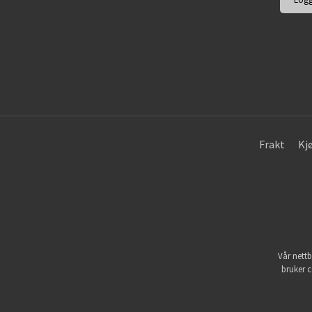
Frakt
Kj
Vår nettb
bruker c