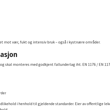
t mot vær, fukt og intensiv bruk – også i kystnære områder.
asjon
r og skal monteres med godkjent fallunderlag iht. EN 1176 / EN 117
rder
edlikehold i henhold til gjeldende standarder. Eier av offentlige l
hold.