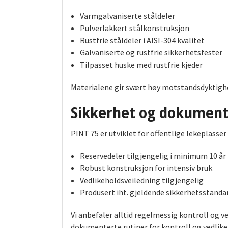
Varmgalvaniserte ståldeler
Pulverlakkert stålkonstruksjon
Rustfrie ståldeler i AISI-304 kvalitet
Galvaniserte og rustfrie sikkerhetsfester
Tilpasset huske med rustfrie kjeder
Materialene gir svært høy motstandsdyktighe
Sikkerhet og dokument
PINT 75 er utviklet for offentlige lekeplasse
Reservedeler tilgjengelig i minimum 10 år
Robust konstruksjon for intensiv bruk
Vedlikeholdsveiledning tilgjengelig
Produsert iht. gjeldende sikkerhetsstanda
Vi anbefaler alltid regelmessig kontroll og v
dokumenterte rutiner for kontroll og vedlike