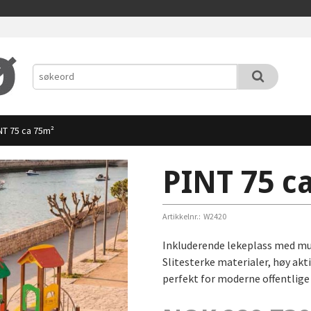
NT 75 ca 75m²
PINT 75 c
Artikkelnr.:
W2420
Inkluderende lekeplass med mul
Slitesterke materialer, høy akt
perfekt for moderne offentlige