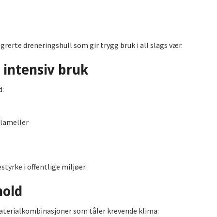
grerte dreneringshull som gir trygg bruk i all slags vær.
 intensiv bruk
d:
tlameller
styrke i offentlige miljøer.
hold
terialkombinasjoner som tåler krevende klima: