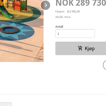
Tilbud
NOK
289 730
Next
Førpris:
413 900,00
Rabatt
ekskl. mva.
Antall
Kjøp