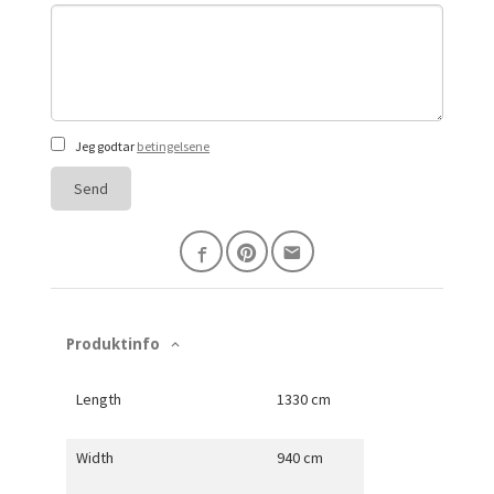
Jeg godtar
betingelsene
Send
Produktinfo
Length
1330 cm
Width
940 cm