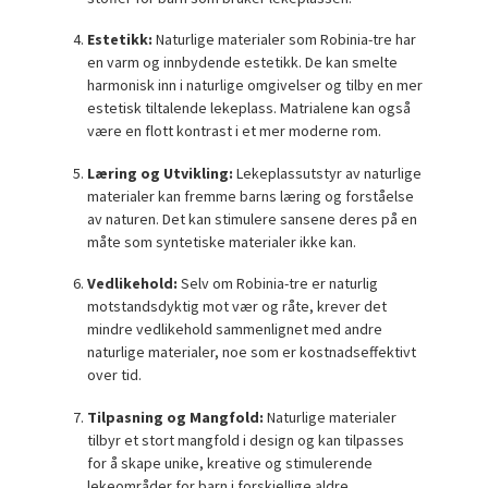
Estetikk:
Naturlige materialer som Robinia-tre har
en varm og innbydende estetikk. De kan smelte
harmonisk inn i naturlige omgivelser og tilby en mer
estetisk tiltalende lekeplass. Matrialene kan også
være en flott kontrast i et mer moderne rom.
Læring og Utvikling:
Lekeplassutstyr av naturlige
materialer kan fremme barns læring og forståelse
av naturen. Det kan stimulere sansene deres på en
måte som syntetiske materialer ikke kan.
Vedlikehold:
Selv om Robinia-tre er naturlig
motstandsdyktig mot vær og råte, krever det
mindre vedlikehold sammenlignet med andre
naturlige materialer, noe som er kostnadseffektivt
over tid.
Tilpasning og Mangfold:
Naturlige materialer
tilbyr et stort mangfold i design og kan tilpasses
for å skape unike, kreative og stimulerende
lekeområder for barn i forskjellige aldre.