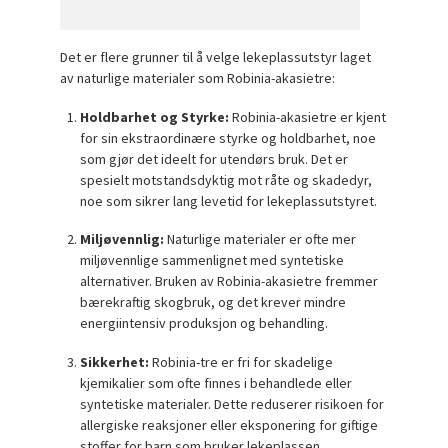
Det er flere grunner til å velge lekeplassutstyr laget
av naturlige materialer som Robinia-akasietre:
Holdbarhet og Styrke:
Robinia-akasietre er kjent
for sin ekstraordinære styrke og holdbarhet, noe
som gjør det ideelt for utendørs bruk. Det er
spesielt motstandsdyktig mot råte og skadedyr,
noe som sikrer lang levetid for lekeplassutstyret.
Miljøvennlig:
Naturlige materialer er ofte mer
miljøvennlige sammenlignet med syntetiske
alternativer. Bruken av Robinia-akasietre fremmer
bærekraftig skogbruk, og det krever mindre
energiintensiv produksjon og behandling.
Sikkerhet:
Robinia-tre er fri for skadelige
kjemikalier som ofte finnes i behandlede eller
syntetiske materialer. Dette reduserer risikoen for
allergiske reaksjoner eller eksponering for giftige
stoffer for barn som bruker lekeplassen.