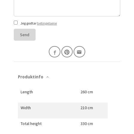
Jeg godtar
betingelsene
Send
Produktinfo
Length
260 cm
Width
210 cm
Total height
330 cm