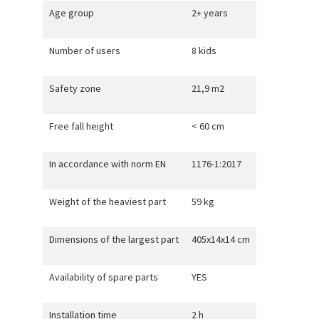
Age group
2+ years
Number of users
8 kids
Safety zone
21,9 m2
Free fall height
< 60 cm
In accordance with norm EN
1176-1:2017
Weight of the heaviest part
59 kg
Dimensions of the largest part
405x14x14 cm
Availability of spare parts
YES
Installation time
2 h