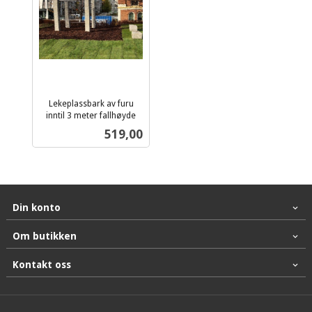
Lekeplassbark av furu
inntil 3 meter fallhøyde
ekskl.
Pris
519,00
mva.
Din konto
Om butikken
Kontakt oss