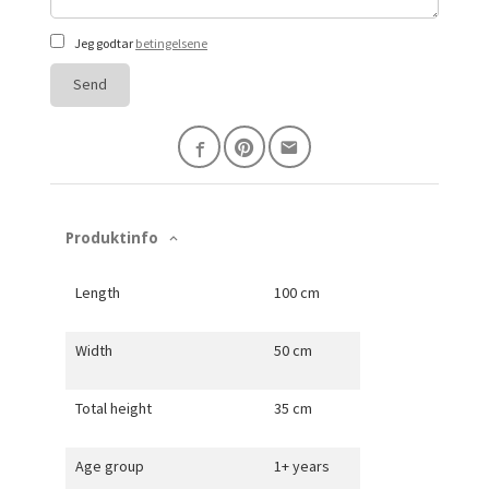
Jeg godtar
betingelsene
Send
Produktinfo
Length
100 cm
Width
50 cm
Total height
35 cm
Age group
1+ years