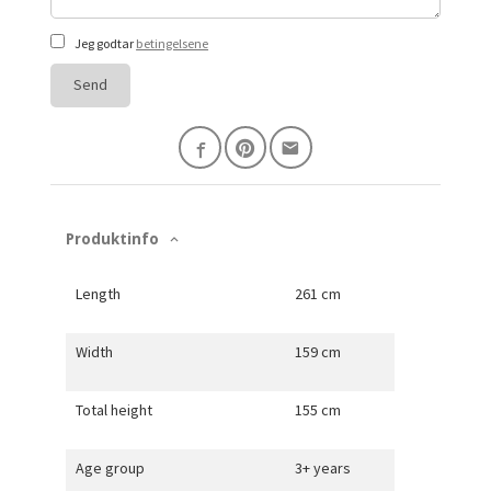
Jeg godtar
betingelsene
Send
Produktinfo
Length
261 cm
Width
159 cm
Total height
155 cm
Age group
3+ years