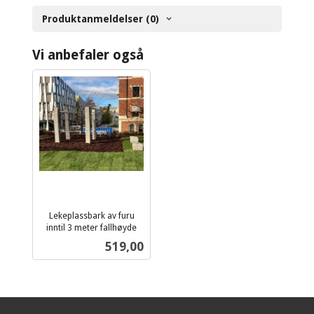
Produktanmeldelser (0)
Vi anbefaler også
Lekeplassbark av furu
inntil 3 meter fallhøyde
ekskl.
Pris
519,00
mva.