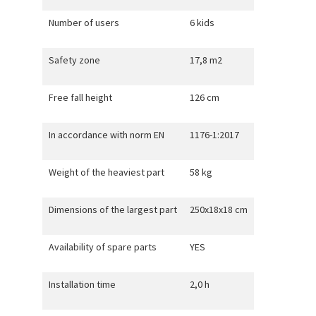
Number of users
6 kids
Safety zone
17,8 m2
Free fall height
126 cm
In accordance with norm EN
1176-1:2017
Weight of the heaviest part
58 kg
Dimensions of the largest part
250x18x18 cm
Availability of spare parts
YES
Installation time
2,0 h