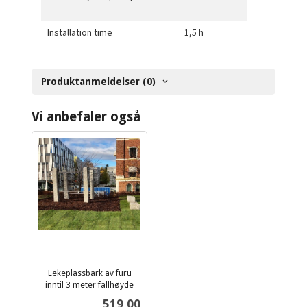
Installation time
1,5 h
Produktanmeldelser (0)
Vi anbefaler også
Lekeplassbark av furu
inntil 3 meter fallhøyde
ekskl.
Pris
519,00