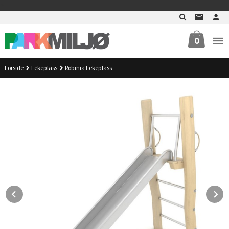
Gå
>
til
innholdet
0
Forside
Lekeplass
Robinia Lekeplass
Prev
N