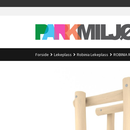
Gå
>
til
innholdet
Forside
Lekeplass
Robinia Lekeplass
ROBINIA 