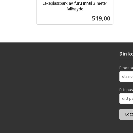
Lekeplassbark av furu inntil 3 meter
fallhøyde
ekskl.
Pris
519,00
mva.
Les mer
Din k
E-post
Ditt pa