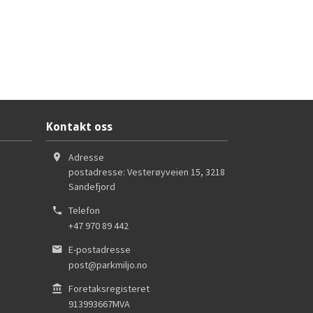
Kontakt oss
Adresse
postadresse: Vesterøyveien 15
,
3218
Sandefjord
Telefon
+47 970 89 442
E-postadresse
post@parkmiljo.no
Foretaksregisteret
913993667MVA