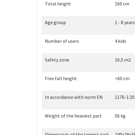
Total height
160 cm
Age group
1 - 8 years
Number of users
4 kids
Safety zone
16,5 m2
Free fall height
<60 cm
In accordance with norm EN
1176-1:20
Weight of the heaviest part
56 kg
Dimensions of the largest part
240x18x1