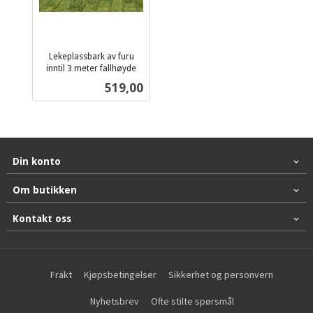
Lekeplassbark av furu
inntil 3 meter fallhøyde
ekskl.
Pris
519,00
mva.
Din konto
Om butikken
Kontakt oss
Frakt
Kjøpsbetingelser
Sikkerhet og personvern
Nyhetsbrev
Ofte stilte spørsmål