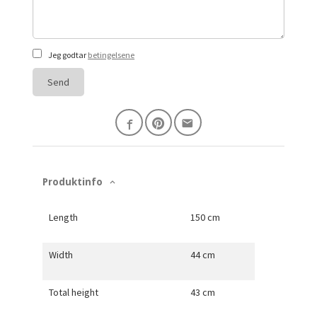
Jeg godtar
betingelsene
Send
Produktinfo
Length
150 cm
Width
44 cm
Total height
43 cm