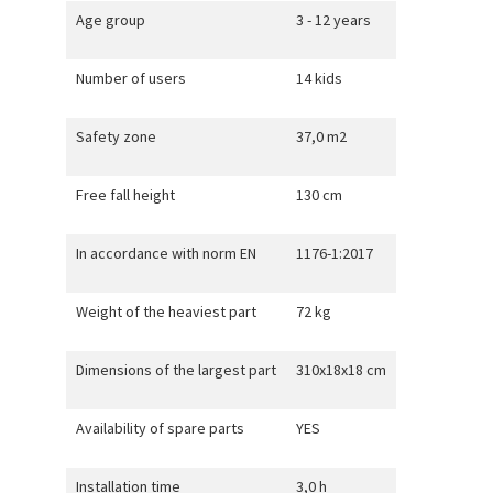
Age group
3 - 12 years
Number of users
14 kids
Safety zone
37,0 m2
Free fall height
130 cm
In accordance with norm EN
1176-1:2017
Weight of the heaviest part
72 kg
Dimensions of the largest part
310x18x18 cm
Availability of spare parts
YES
Installation time
3,0 h