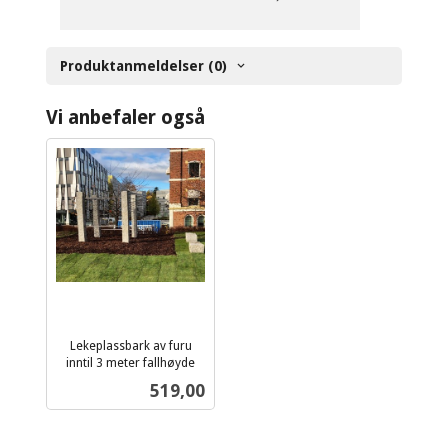
Produktanmeldelser (0)
Vi anbefaler også
Lekeplassbark av furu
inntil 3 meter fallhøyde
ekskl.
Pris
519,00
mva.