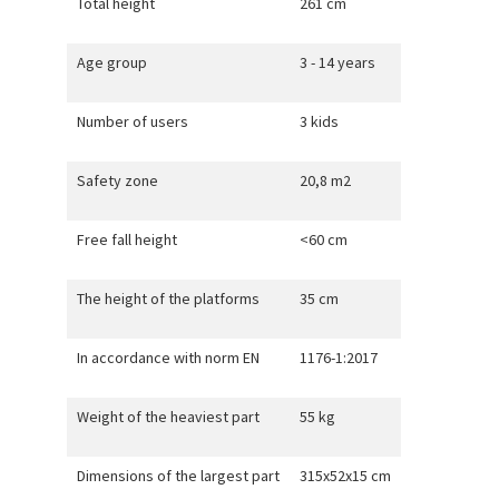
Total height
261 cm
Age group
3 - 14 years
Number of users
3 kids
Safety zone
20,8 m2
Free fall height
<60 cm
The height of the platforms
35 cm
In accordance with norm EN
1176-1:2017
Weight of the heaviest part
55 kg
Dimensions of the largest part
315x52x15 cm