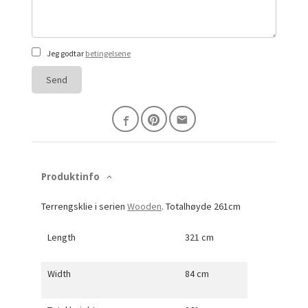
Jeg godtar
betingelsene
Send
Produktinfo
Terrengsklie i serien
Wooden
. Totalhøyde 261cm
Length
321 cm
Width
84 cm