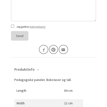
Jeg godtar
betingelsene
Send
Produktinfo
Pedagogiske paneler. Bokstaver og tall.
Length
84 cm
Width
11 cm