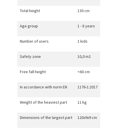
Total height
130 cm
Age group
1 - 8 years
Number of users
1 kids
Safety zone
10,0 m2
Free fall height
<60 cm
In accordance with norm EN
1176-1:2017
Weight of the heaviest part
11 kg
Dimensions of the largest part
120x9x9 cm