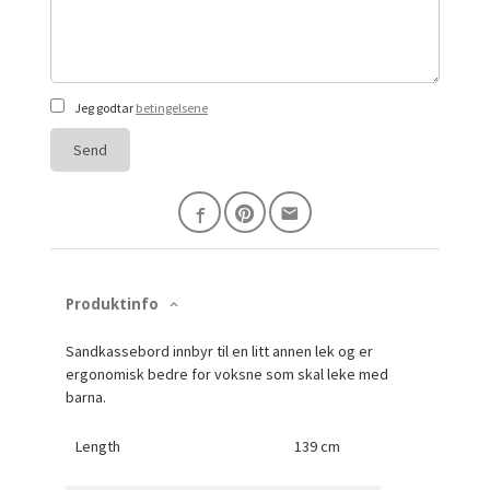
Jeg godtar
betingelsene
Send
Produktinfo
Sandkassebord innbyr til en litt annen lek og er
ergonomisk bedre for voksne som skal leke med
barna.
Length
139 cm