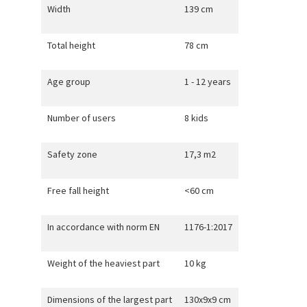
Width
139 cm
Total height
78 cm
Age group
1 - 12 years
Number of users
8 kids
Safety zone
17,3 m2
Free fall height
<60 cm
In accordance with norm EN
1176-1:2017
Weight of the heaviest part
10 kg
Dimensions of the largest part
130x9x9 cm