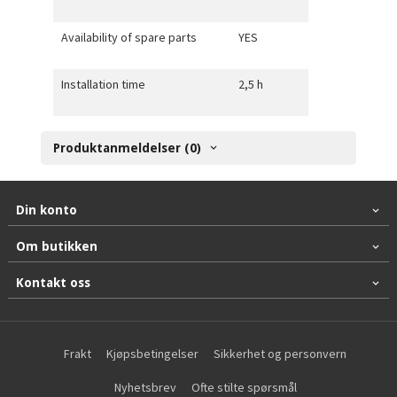
Availability of spare parts
YES
Installation time
2,5 h
Produktanmeldelser (0)
Din konto
Om butikken
Kontakt oss
Frakt
Kjøpsbetingelser
Sikkerhet og personvern
Nyhetsbrev
Ofte stilte spørsmål