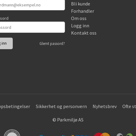
Bli kunde
Forhandler
Om oss
ssord
Logg inn
Kontakt oss
Glemt passord?
øpsbetingelser
Sikkerhet og personvern
Nyhetsbrev
Ofte s
© Parkmiljø AS