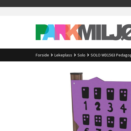
Gå
>
til
innholdet
Forside
Lekeplass
Solo
SOLO WD1563 Pedagog