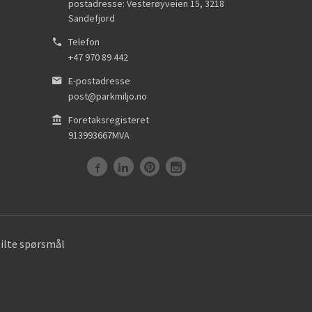
postadresse: Vesterøyveien 15
,
3218
Sandefjord
Telefon
+47 970 89 442
E-postadresse
post@parkmiljo.no
Foretaksregisteret
913993667MVA
tilte spørsmål