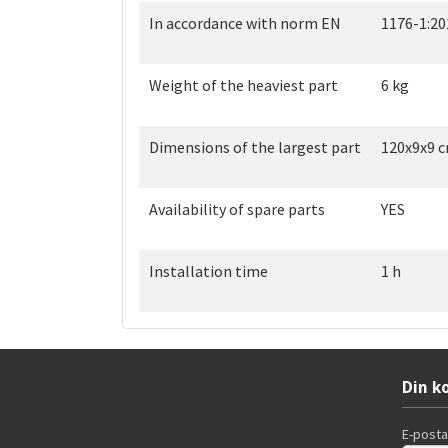
In accordance with norm EN
1176-1:20
Weight of the heaviest part
6 kg
Dimensions of the largest part
120x9x9 
Availability of spare parts
YES
Installation time
1 h
Din k
E-post