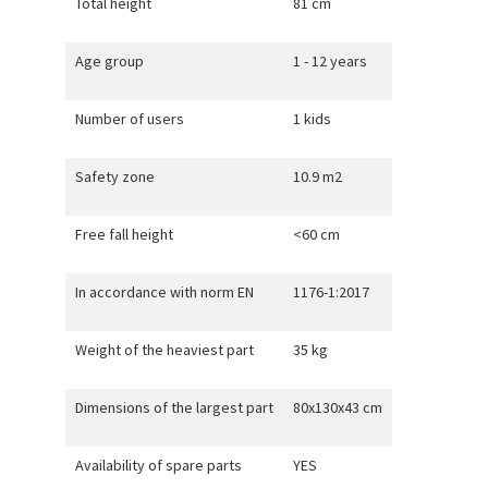
Total height
81 cm
Age group
1 - 12 years
Number of users
1 kids
Safety zone
10.9 m2
Free fall height
<60 cm
In accordance with norm EN
1176-1:2017
Weight of the heaviest part
35 kg
Dimensions of the largest part
80x130x43 cm
Availability of spare parts
YES