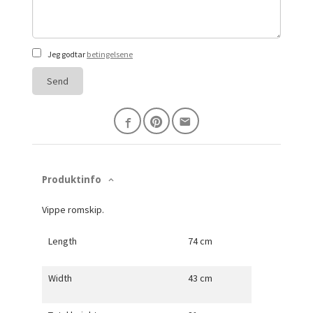
Jeg godtar
betingelsene
Send
Produktinfo
Vippe romskip.
Length
74 cm
Width
43 cm