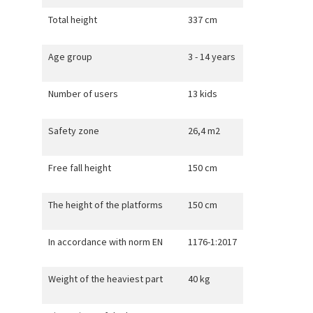
Total height
337 cm
Age group
3 - 14 years
Number of users
13 kids
Safety zone
26,4 m2
Free fall height
150 cm
The height of the platforms
150 cm
In accordance with norm EN
1176-1:2017
Weight of the heaviest part
40 kg