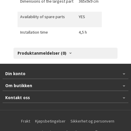
Dimensions of the largest part
365x9x9 cm
Availability of spare parts
YES
Installation time
4,5 h
Produktanmeldelser (0)
Din konto
Om butikken
Kontakt oss
Frakt
Kjøpsbetingelser
Sikkerhet og personvern