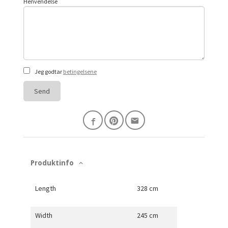
Henvendelse
Jeg godtar
betingelsene
Send
Produktinfo
Length
328 cm
Width
245 cm