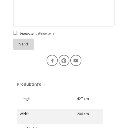
Jeg godtar
betingelsene
Send
Produktinfo
Length
427 cm
Width
206 cm