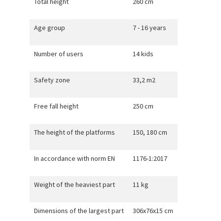
Total height
260 cm
Age group
7 - 16 years
Number of users
14 kids
Safety zone
33,2 m2
Free fall height
250 cm
The height of the platforms
150, 180 cm
In accordance with norm EN
1176-1:2017
Weight of the heaviest part
11 kg
Dimensions of the largest part
306x76x15 cm