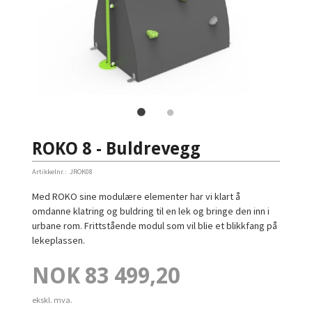
ROKO 8 - Buldrevegg
Artikkelnr.:
JROK08
Med ROKO sine modulære elementer har vi klart å
omdanne klatring og buldring til en lek og bringe den inn i
urbane rom. Frittstående modul som vil blie et blikkfang på
lekeplassen.
Pris
NOK
83 499,20
ekskl. mva.