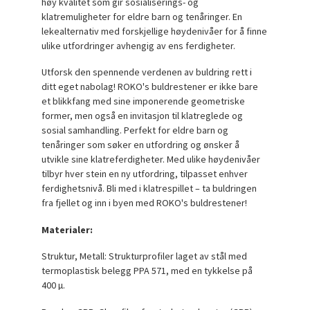
høy kvalitet som gir sosialiserings- og
klatremuligheter for eldre barn og tenåringer. En
lekealternativ med forskjellige høydenivåer for å finne
ulike utfordringer avhengig av ens ferdigheter.
Utforsk den spennende verdenen av buldring rett i
ditt eget nabolag! ROKO's buldrestener er ikke bare
et blikkfang med sine imponerende geometriske
former, men også en invitasjon til klatreglede og
sosial samhandling. Perfekt for eldre barn og
tenåringer som søker en utfordring og ønsker å
utvikle sine klatreferdigheter. Med ulike høydenivåer
tilbyr hver stein en ny utfordring, tilpasset enhver
ferdighetsnivå. Bli med i klatrespillet – ta buldringen
fra fjellet og inn i byen med ROKO's buldrestener!
Materialer:
Struktur, Metall: Strukturprofiler laget av stål med
termoplastisk belegg PPA 571, med en tykkelse på
400 µ.