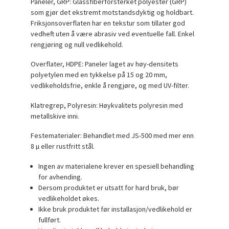
Paneler, GRP: Glassfiberforsterket polyester (GRP)
som gjør det ekstremt motstandsdyktig og holdbart.
Friksjonsoverflaten har en tekstur som tillater god
vedheft uten å være abrasiv ved eventuelle fall. Enkel
rengjøring og null vedlikehold.
Overflater, HDPE: Paneler laget av høy-densitets
polyetylen med en tykkelse på 15 og 20 mm,
vedlikeholdsfrie, enkle å rengjøre, og med UV-filter.
Klatregrep, Polyresin: Høykvalitets polyresin med
metallskive inni.
Festematerialer: Behandlet med JS-500 med mer enn
8 µ eller rustfritt stål.
Ingen av materialene krever en spesiell behandling
for avhending.
Dersom produktet er utsatt for hard bruk, bør
vedlikeholdet økes.
Ikke bruk produktet før installasjon/vedlikehold er
fullført.