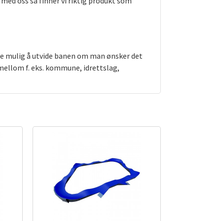
med oss så finner vi riktig produkt som
åde mulig å utvide banen om man ønsker det
 mellom f. eks. kommune, idrettslag,