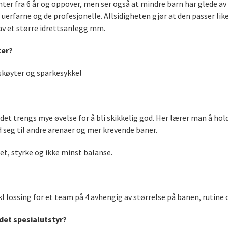
enter fra 6 år og oppover, men ser også at mindre barn har glede av 
uerfarne og de profesjonelle. Allsidigheten gjør at den passer li
av et større idrettsanlegg mm.
ter?
eskøyter og sparkesykkel
et trengs mye øvelse for å bli skikkelig god. Her lærer man å hol
d seg til andre arenaer og mer krevende baner.
t, styrke og ikke minst balanse.
lossing for et team på 4 avhengig av størrelse på banen, rutine og
det spesialutstyr?