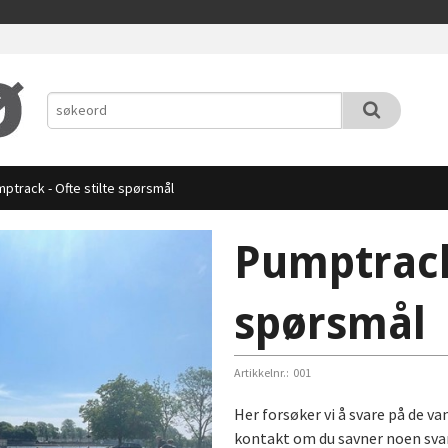
ptrack - Ofte stilte spørsmål
Pumptrack 
spørsmål
Artikkelnr.:
001
Her forsøker vi å svare på de v
kontakt om du savner noen svar