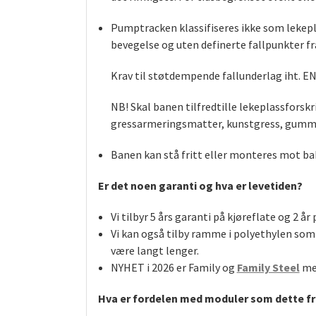
Pumptracken klassifiseres ikke som lekepl
bevegelse og uten definerte fallpunkter fr
Krav til støtdempende fallunderlag iht.
EN
NB! Skal banen tilfredtille lekeplassforskr
gressarmeringsmatter, kunstgress, gummim
Banen kan stå fritt eller monteres mot b
Er det noen garanti og hva er levetiden?
Vi tilbyr 5 års garanti på kjøreflate og 2 å
Vi kan også tilby ramme i
polyethylen som 
være langt lenger.
NYHET i 2026 er Family og
Family Steel
med
Hva er fordelen med moduler som dette fr