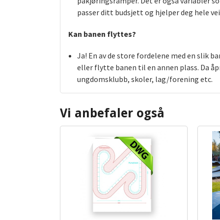
påkjøringsramper. Det er også variabler so
passer ditt budsjett og hjelper deg hele vei
Kan banen flyttes?
Ja! En av de store fordelene med en slik 
eller flytte banen til en annen plass. Da 
ungdomsklubb, skoler, lag/forening etc.
Vi anbefaler også