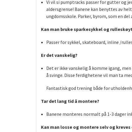
Vi vil si pumptracks passer for gutter og j
aldersgrense! Banene kan benyttes av helt 
ungdomsskole. Parker, byrom, som en del 
Kan man bruke sparkesykkel og rulleskøy
Passer for sykkel, skateboard, inline /rull
Er det vanskelig?
Det er ikke vanskelig å komme igang, men d
å svinge. Disse ferdighetene vil man ta me
Fantastisk god trening både for utholdenhe
Tar det lang tid å montere?
Banene monteres normalt på 1-3 dager inkl 
Kan man losse og montere selv og kreves 