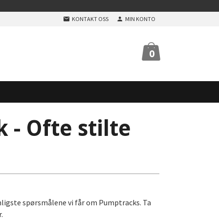
KONTAKT OSS
MIN KONTO
0
- Ofte stilte
anligste spørsmålene vi får om Pumptracks. Ta
.