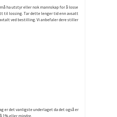
må ha utstyr eller nok mannskap for å losse
t til lossing. Tar dette lenger tid enn avsatt
lt ved bestilling. Vi anbefaler dere stiller
g er det vanligste underlaget da det også er
på
1% eller mindre.