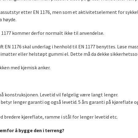
assutstyr etter
EN 1176
, men som et aktivitetselement for sykke
a høyde.
 1177
kommer derfor normalt ikke til anvendelse.
ift EN 1176 skal underlag i henhold til EN 1177 benyttes. Løse mas
atter eller helstøpt gummi el. Dette må da dekke sikkerhetsson
akken med kjemisk anker.
r på konstruksjonen. Levetid vil følgelig være langt lenger.
betyr lenger garanti og også levetid.
5 års garanti på kjøreflate o
 bredere kjøreflate, ramme i stål for lenger levetid etc.
emfor å bygge den i terreng?