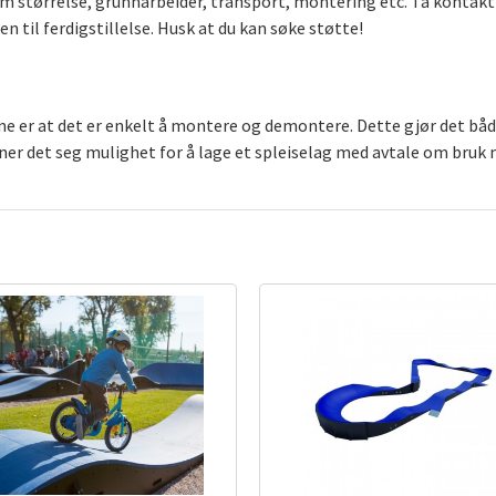
m størrelse, grunnarbeider, transport, montering etc. Ta kontakt 
en til ferdigstillelse. Husk at du kan søke støtte!
bane er at det er enkelt å montere og demontere. Dette gjør det b
åpner det seg mulighet for å lage et spleiselag med avtale om bruk