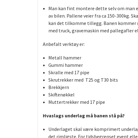
Man kan fint montere dette selv om man er
av bilen. Pallene veier fra ca 150-300kg. Sk
kan det tilkomme tillegg. Banen kommer nor
med truck, gravemaskin med pallegafler el
Anbefalt verktøy er:
Metall hammer
Gummi hammer
Skralle med 17 pipe
Skrutrekker med T25 og T30 bits
Brekkjern
Skiftenøkkel
Muttertrekker med 17 pipe
Hvaslags underlag må banen stå på?
Underlaget skal være komprimert underlag,
det rimligste. For tidsbegrenset event ell