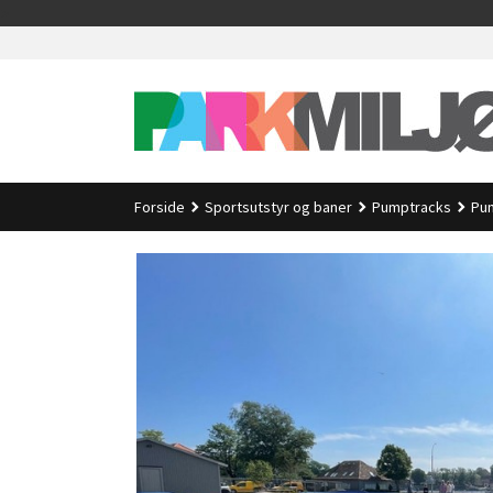
Gå
>
til
innholdet
Forside
Sportsutstyr og baner
Pumptracks
Pum