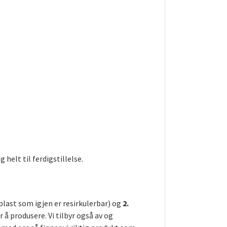
helt til ferdigstillelse.
plast som igjen er resirkulerbar) og
2.
å produsere. Vi tilbyr også av og