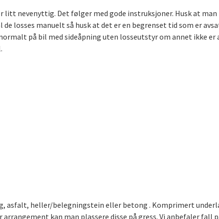
 litt nevenyttig. Det følger med gode instruksjoner. Husk at man 
al de losses manuelt så husk at det er en begrenset tid som er avsat
malt på bil med sideåpning uten losseutstyr om annet ikke er avta
.
 asfalt, heller/belegningstein eller betong . Komprimert underla
er arrangement kan man plassere disse på gress. Vi anbefaler fall 