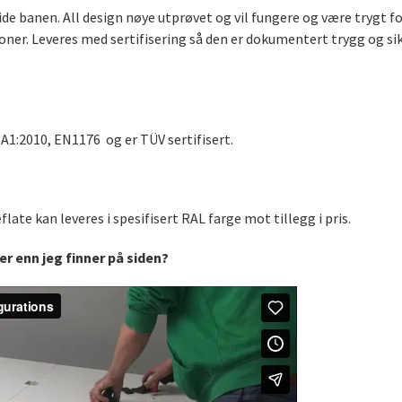
e banen. All design nøye utprøvet og vil fungere og være trygt fo
oner. Leveres med sertifisering så den er dokumentert trygg og sik
+A1:2010
,
EN1176
og er TÜV sertifisert.
late kan leveres i spesifisert RAL farge mot tillegg i pris.
 enn jeg finner på siden?