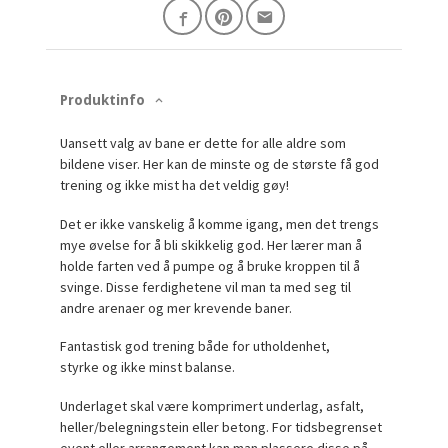
Produktinfo
Uansett valg av bane er dette for alle aldre som
bildene viser. Her kan de minste og de største få god
trening og ikke mist ha det veldig gøy!
Det er ikke vanskelig å komme igang, men det trengs
mye øvelse for å bli skikkelig god. Her lærer man å
holde farten ved å pumpe og å bruke kroppen til å
svinge. Disse ferdighetene vil man ta med seg til
andre arenaer og mer krevende baner.
Fantastisk god trening både for utholdenhet,
styrke og ikke minst balanse.
Underlaget skal være komprimert underlag, asfalt,
heller/belegningstein eller betong. For tidsbegrenset
event eller arrangement kan man plassere disse på