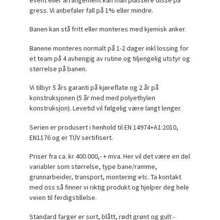
gress. Vi anbefaler fall på
1% eller mindre.
Banen kan stå fritt eller monteres med kjemisk anker.
Banene monteres normalt på 1-2 dager inkl lossing for
et team på 4 avhengig av rutine og tiljengelig utstyr og
størrelse på banen.
Vi tilbyr 5 års garanti på kjøreflate og 2 år på
konstruksjonen (5 år med med
polyethylen
konstruksjon
). Levetid vil følgelig være langt lenger.
Serien er produsert i henhold til EN 14974+A1:2010,
EN1176 og er TÜV sertifisert.
Priser fra ca. kr 400.000,- + mva. Her vil det være en del
variabler som størrelse, type bane/ramme,
grunnarbeider, transport, montering etc. Ta kontakt
med oss så finner vi riktig produkt og hjelper deg hele
veien til ferdigstillelse.
Standard farger er sort, blått, rødt grønt og gult -