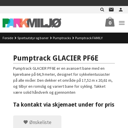
Gå
>
til
innholdet
0
Forside
Sportsutstyr og baner
Pumptracks
Pumptrack FAMILY
Pumptrack GLACIER PF6E
Pumptrack GLACIER PF6E er en avansert bane med en
kjørebane på 64,9 meter, designet for sykkelentusiaster
på alle nivåer. Den dekker et område på 17,52 m x 20,61 m,
og tilbyr en romslig og variert bane for sykling. Takket
være solid håndverk og gjennomten
Ta kontakt via skjemaet under for pris
Ønskeliste