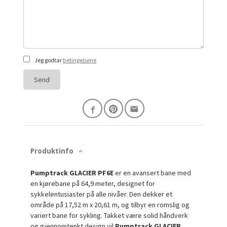
Jeg godtar
betingelsene
Send
Produktinfo
Pumptrack GLACIER PF6E
er en avansert bane med
en kjørebane på 64,9 meter, designet for
sykkelentusiaster på alle nivåer. Den dekker et
område på 17,52 m x 20,61 m, og tilbyr en romslig og
variert bane for sykling. Takket være solid håndverk
og gjennomtenkt design vil
Pumptrack GLACIER