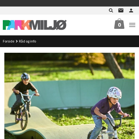
Gå
>
til
innholdet
0
Forside
Råd og info