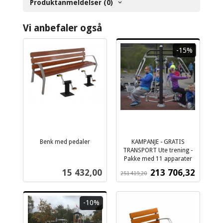
Produktanmeldelser (0)
Vi anbefaler også
-15%
Benk med pedaler
KAMPANJE - GRATIS
ekskl.
TRANSPORT Ute trening -
mva.
Pakke med 11 apparater
Rabatt
ekskl.
Pris
Tilbud
15 432,00
213 706,32
251 419,20
mva.
-10%