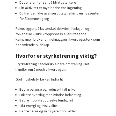
Det er aldri for sent å bli litt sterkere
Litt aktivitet er mye bedre enn ingenting
Du trenger ikke avansert utstyr eller treningssenter
for å komme i gang
Fokus ligger på lavterskel aktivitet, funksjon og
folkehelse – ikke kroppspress eller utseende.
Kampanjen bruker emneknaggen #hverdagssterk som
et samlende budskap.
Hvorfor er styrketrening viktig?
Styrketrening handler ikke bare om trening. Det
handler om å mestre hverdagen.
God muskelstyrke kan bidra til:
Bedre balanse og redusert fallrisiko
Enklere hverdag med mindre belastning
Bedre mobilitet og selvstendighet
Økt energi og livskvalitet
Bedre helse også høyere opp i alder