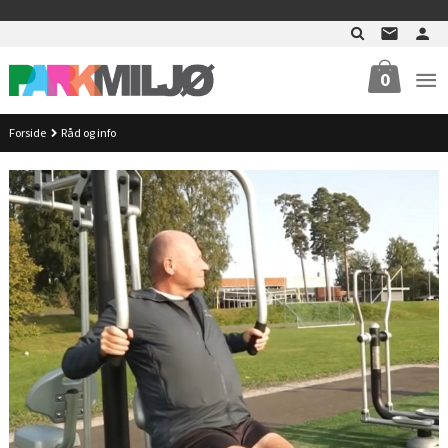
Gå
>
til
innholdet
0
Forside
Råd og info