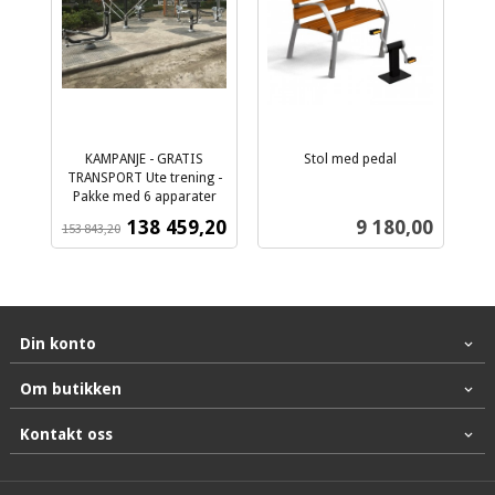
KAMPANJE - GRATIS
Stol med pedal
ekskl.
TRANSPORT Ute trening -
Pakke med 6 apparater
mva.
Rabatt
ekskl.
Tilbud
Pris
138 459,20
9 180,00
153 843,20
mva.
Din konto
Om butikken
Kontakt oss