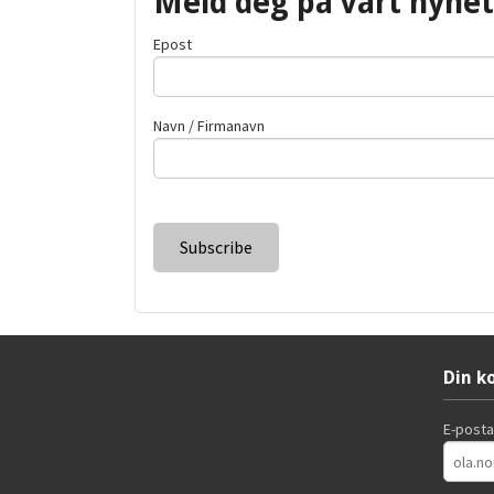
Meld deg på vårt nyhe
Epost
Navn / Firmanavn
Din k
E-post