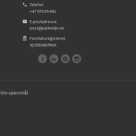
Telefon
+47 970 89 442
E-postadresse
post@parkmiljo.no
Foretaksregisteret
913993667MVA
tilte spørsmål