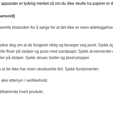
apparater er tydelig merket så om du ikke skulle ha papirer er de
nerell)
nerelle tilstanden for å sørge for at det ikke er noen ødeleggel
rsikre deg om at de fungerer riktig og beveger seg jevnt. Sjekk og
lle fliser på stolper og puss med sandpapir. Sjekk at elementet e
er på stolper. Sjekk skruer, bolter og plast propper
 at de ikke har noen strukturelle feil. Sjekk fundamenter.
 øke ettersyn / vedlikehold.
tilhørende hvert produkt .