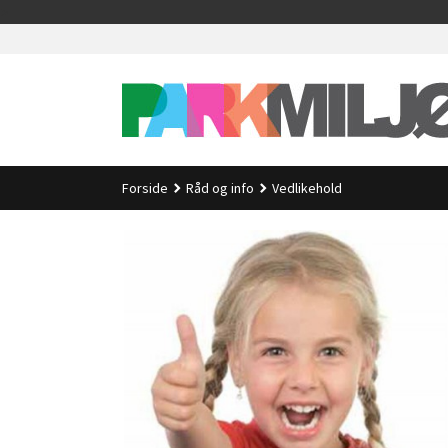
Gå
>
til
innholdet
Forside
Råd og info
Vedlikehold