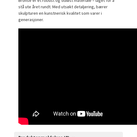
Bronse er et robust og tidløst materiale – laget for å
stå ute året rundt. Med utsøkt detaljering, bærer
skulpturen en kunstnerisk kvalitet som varer i
generasjoner.