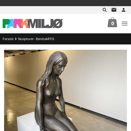
Gå
>
til
innholdet
0
Forside
Skulpturer - BenitoARTIS