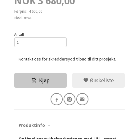
Tilbud
NOK
3 680,00
Førpris:
4 600,00
Rabatt
ekskl. mva.
Antall
Kontakt oss for skreddersydd tilbud til ditt prosjekt.
Kjøp
Ønskeliste
Produktinfo
Optimaliser sykkelparkeringen med LIN – smart,