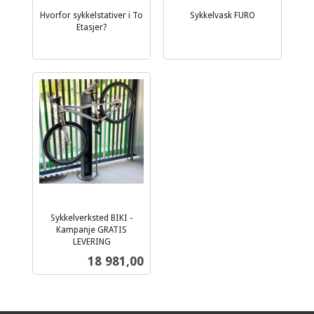
Hvorfor sykkelstativer i To
Sykkelvask FURO
Etasjer?
Sykkelverksted BIKI -
Kampanje GRATIS
LEVERING
ekskl.
Pris
18 981,00
mva.