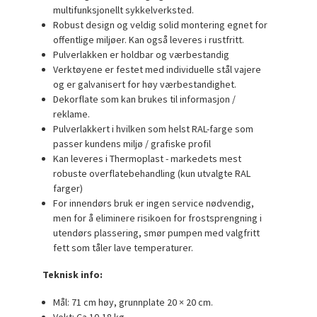
multifunksjonellt sykkelverksted.
Robust design og veldig solid montering egnet for
offentlige miljøer. Kan også leveres i rustfritt.
Pulverlakken er holdbar og værbestandig
Verktøyene er festet med individuelle stål vajere
og er galvanisert for høy værbestandighet.
Dekorflate som kan brukes til informasjon /
reklame.
Pulverlakkert i hvilken som helst RAL-farge som
passer kundens miljø / grafiske profil
Kan leveres i Thermoplast - markedets mest
robuste overflatebehandling (kun utvalgte RAL
farger)
For innendørs bruk er ingen service nødvendig,
men for å eliminere risikoen for frostsprengning i
utendørs plassering, smør pumpen med valgfritt
fett som tåler lave temperaturer.
Teknisk info:
Mål: 71 cm høy, grunnplate 20 × 20 cm.
Vekt: Ca 10-18 kg.