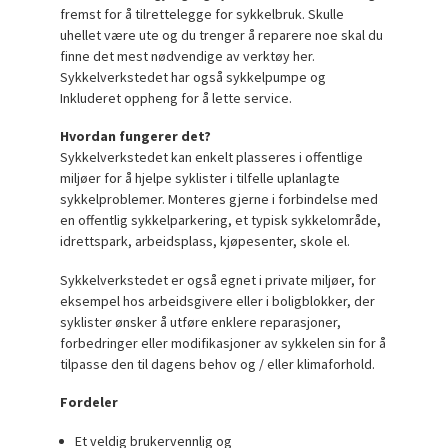
fremst for å tilrettelegge for sykkelbruk. Skulle
uhellet være ute og du trenger å reparere noe skal du
finne det mest nødvendige av verktøy her.
Sykkelverkstedet har også sykkelpumpe og
Inkluderet oppheng for å lette service.
Hvordan fungerer det?
Sykkelverkstedet kan enkelt plasseres i offentlige
miljøer for å hjelpe syklister i tilfelle uplanlagte
sykkelproblemer. Monteres gjerne i forbindelse med
en offentlig sykkelparkering, et typisk sykkelområde,
idrettspark, arbeidsplass, kjøpesenter, skole el.
Sykkelverkstedet er også egnet i private miljøer, for
eksempel hos arbeidsgivere eller i boligblokker, der
syklister ønsker å utføre enklere reparasjoner,
forbedringer eller modifikasjoner av sykkelen sin for å
tilpasse den til dagens behov og / eller klimaforhold.
Fordeler
Et veldig brukervennlig og