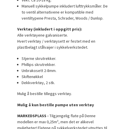
Manuell sykkelpumpe inkludert lufttrykksmåler. De
to ventil alternativene er kompatible med
ventiltypene Presta, Schrader, Woods / Dunlop.
Verktøy (inkludert i oppgitt pris):
Alle verktøyene galvaniserte.
Hvert verktøy / verktøysett er festet med en
plastbelagt stålvaijer i sykkelverkstedet.
Stjerne skrutrekker.
Phillips skrutrekker.
Unbrakosett 2-8mm.
Skiftenøkkel
Dekkverktøy, 2 stk.
Mulig å bestille tilleggs verktøy.
Mulig å kun bestille pumpe uten verktøy
MARKEDSPLASS -
Tilgjengelig flate på Denne
modellen er max 0,25m², men det er alikevel
muligheter! Flatene på sykkelverkstedet utnyttes til