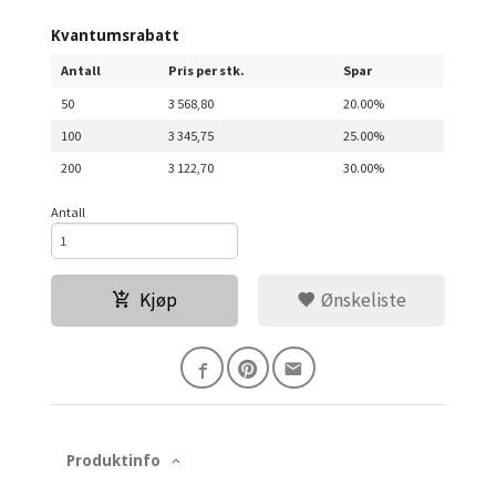
Kvantumsrabatt
Antall
Pris per stk.
Spar
50
3 568,80
20.00%
100
3 345,75
25.00%
200
3 122,70
30.00%
Antall
Kjøp
Ønskeliste
Produktinfo