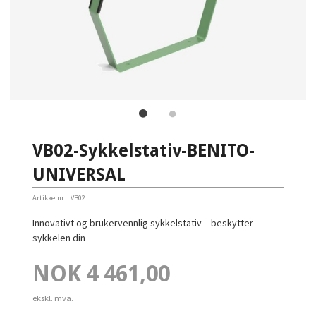
VB02-Sykkelstativ-BENITO-
UNIVERSAL
Artikkelnr.:
VB02
Innovativt og brukervennlig sykkelstativ – beskytter
sykkelen din
Pris
NOK
4 461,00
ekskl. mva.