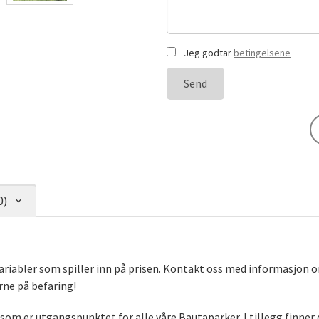
Jeg godtar
betingelsene
Send
0)
ariabler som spiller inn på prisen. Kontakt oss med informasjon om
ne på befaring!
om er utgangspunktet for alle våre Bautaparker. I tillegg finner du 