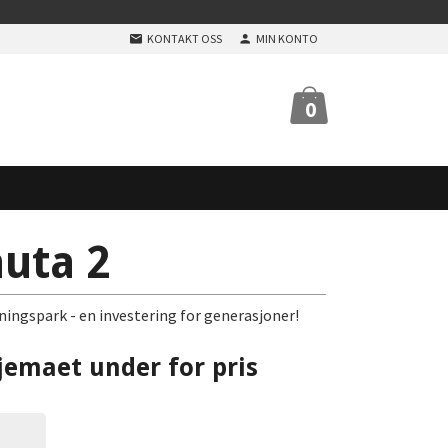
KONTAKT OSS
MIN KONTO
0
auta 2
ningspark - en investering for generasjoner!
jemaet under for pris