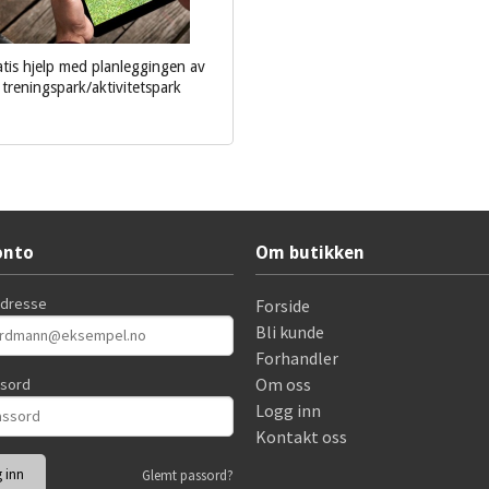
tis hjelp med planleggingen av
treningspark/aktivitetspark
Les mer
onto
Om butikken
adresse
Forside
Bli kunde
Forhandler
Om oss
ssord
Logg inn
Kontakt oss
Glemt passord?