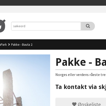
aPark
Pakke - Bauta 2
Pakke - B
Norges eller verdens råeste tre
Ta kontakt via sk
Ønskeliste