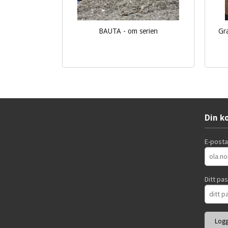
BAUTA - om serien
Gra
Les mer
Din k
E-post
Ditt pa