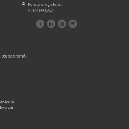
Foretaksregisteret
913993667MVA
tilte spørsmål
ervice. Vi
dlekurven