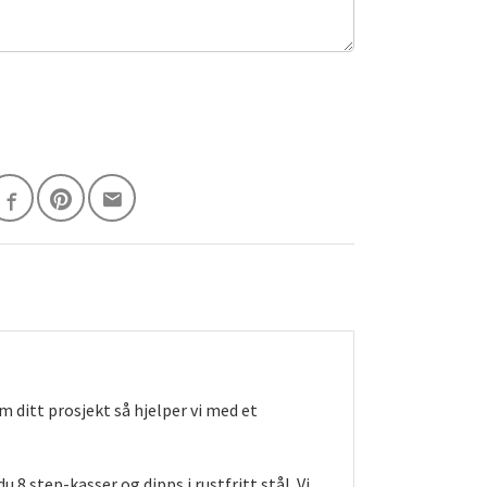
 ditt prosjekt så hjelper vi med et
8 step-kasser og dipps i rustfritt stål. Vi