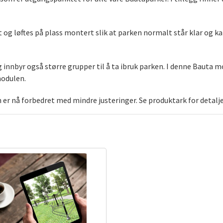
og løftes på plass montert slik at parken normalt står klar og ka
g innbyr også større grupper til å ta ibruk parken. I denne Bauta 
modulen.
en er nå forbedret med mindre justeringer. Se produktark for detalj