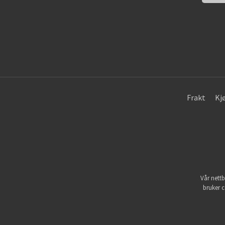
Frakt
Kj
Vår nettb
bruker c