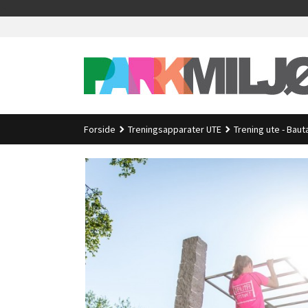
Gå
>
til
innholdet
Forside
Treningsapparater UTE
Trening ute - Baut