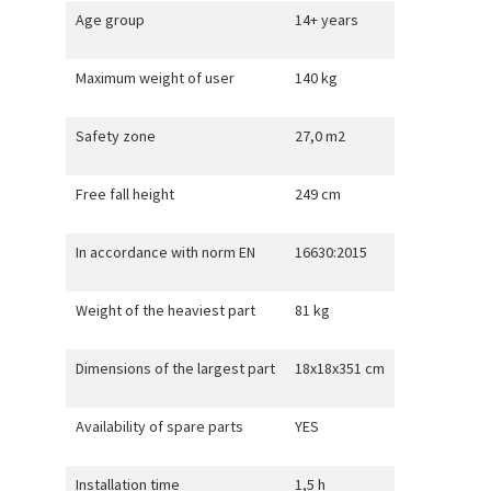
Age group
14+ years
Maximum weight of user
140 kg
Safety zone
27,0 m2
Free fall height
249 cm
In accordance with norm EN
16630:2015
Weight of the heaviest part
81 kg
Dimensions of the largest part
18x18x351 cm
Availability of spare parts
YES
Installation time
1,5 h