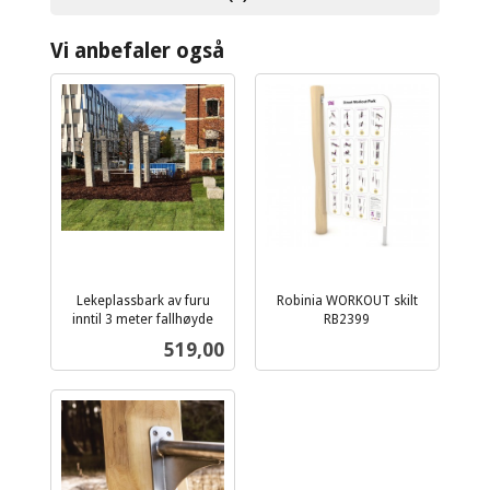
Vi anbefaler også
Lekeplassbark av furu
Robinia WORKOUT skilt
inntil 3 meter fallhøyde
RB2399
ekskl.
Pris
519,00
mva.