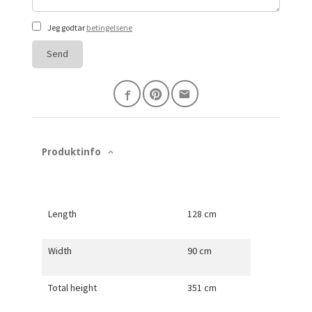
Jeg godtar
betingelsene
Send
Produktinfo
Length
128 cm
Width
90 cm
Total height
351 cm