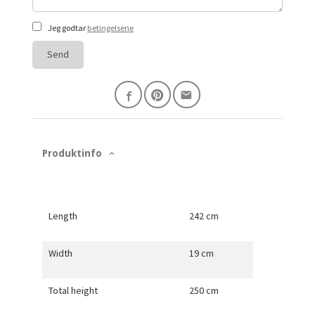
Jeg godtar
betingelsene
Send
Produktinfo
Length
242 cm
Width
19 cm
Total height
250 cm