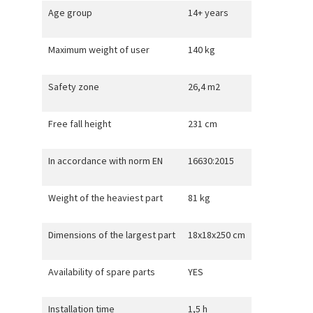
Age group
14+ years
Maximum weight of user
140 kg
Safety zone
26,4 m2
Free fall height
231 cm
In accordance with norm EN
16630:2015
Weight of the heaviest part
81 kg
Dimensions of the largest part
18x18x250 cm
Availability of spare parts
YES
Installation time
1,5 h