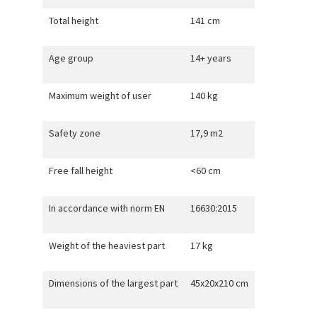
Total height
141 cm
Age group
14+ years
Maximum weight of user
140 kg
Safety zone
17,9 m2
Free fall height
<60 cm
In accordance with norm EN
16630:2015
Weight of the heaviest part
17 kg
Dimensions of the largest part
45x20x210 cm