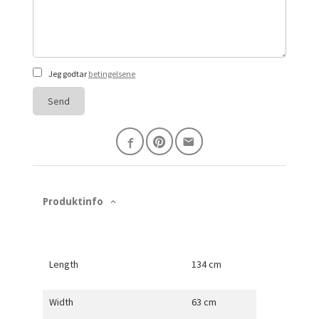
Jeg godtar
betingelsene
Send
Produktinfo
Length
134 cm
Width
63 cm