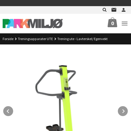
Gå
>
til
innholdet
0
Forside
Treningsapparater UTE
Trening ute - Lavterskel/ Egenvekt
Prev
N