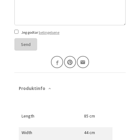
Jeg godtar
betingelsene
Send
Produktinfo
Length
85 cm
Width
44 cm