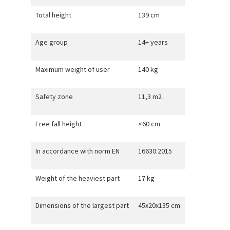
Total height
139 cm
Age group
14+ years
Maximum weight of user
140 kg
Safety zone
11,3 m2
Free fall height
<60 cm
In accordance with norm EN
16630:2015
Weight of the heaviest part
17 kg
Dimensions of the largest part
45x20x135 cm