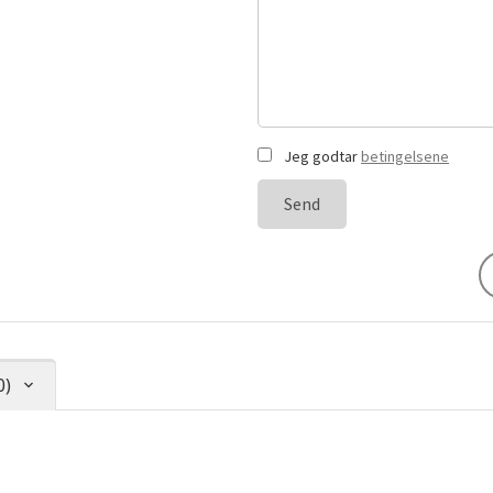
Jeg godtar
betingelsene
Send
0)