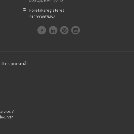
Foretaksregisteret
913993667MVA
tilte spørsmål
ervice. Vi
dlekurven