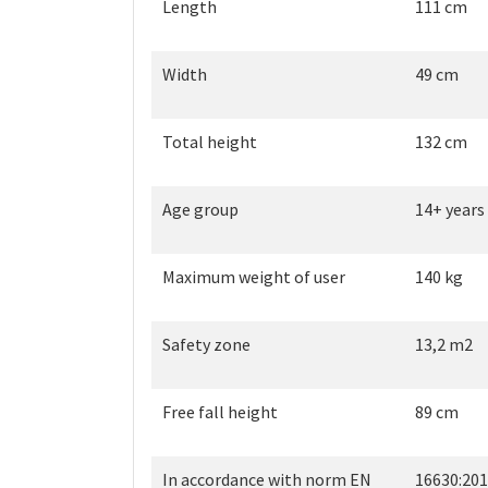
Length
111 cm
Width
49 cm
Total height
132 cm
Age group
14+ years
Maximum weight of user
140 kg
Safety zone
13,2 m2
Free fall height
89 cm
In accordance with norm EN
16630:20