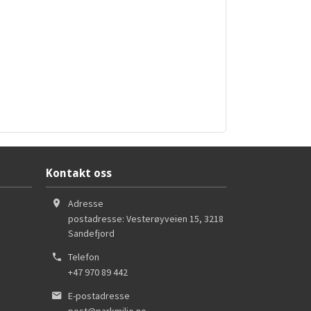
Kontakt oss
Adresse
postadresse: Vesterøyveien 15
,
3218
Sandefjord
Telefon
+47 970 89 442
E-postadresse
post@parkmiljo.no