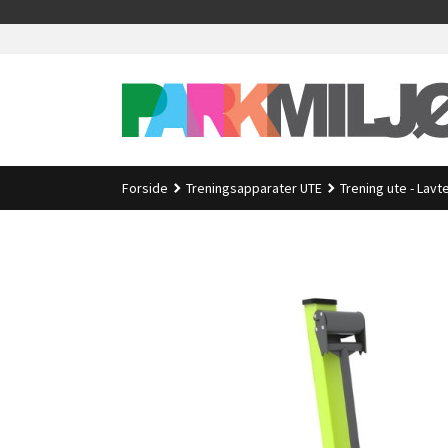
Gå
>
til
innholdet
Forside
Treningsapparater UTE
Trening ute - Lav