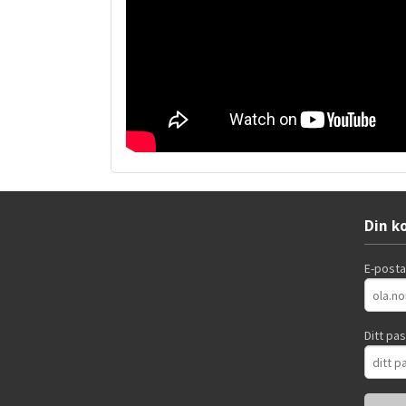
Din k
E-post
Ditt pa