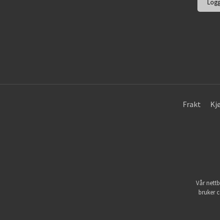
Frakt
Kj
Vår nettb
bruker c