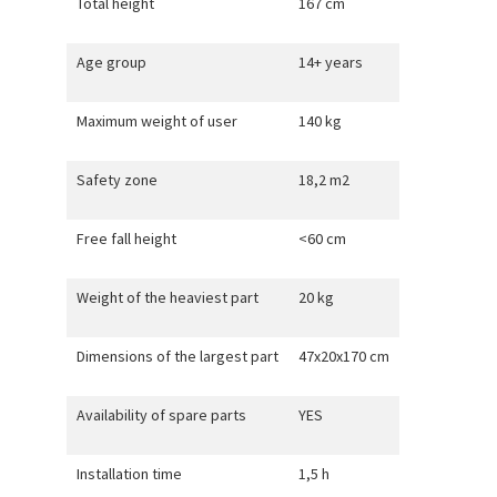
Total height
167 cm
Age group
14+ years
Maximum weight of user
140 kg
Safety zone
18,2 m2
Free fall height
<60 cm
Weight of the heaviest part
20 kg
Dimensions of the largest part
47x20x170 cm
Availability of spare parts
YES
Installation time
1,5 h