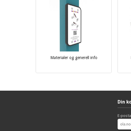
Materialer og generell info
Les mer
Din k
E-post