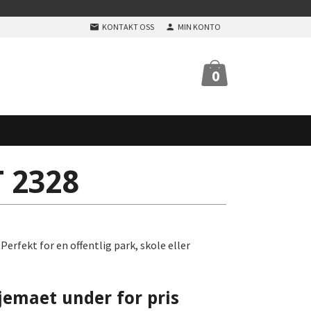
KONTAKT OSS
MIN KONTO
0
 2328
erfekt for en offentlig park, skole eller
jemaet under for pris