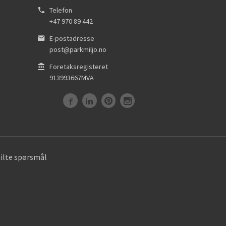
Telefon
+47 970 89 442
E-postadresse
post@parkmiljo.no
Foretaksregisteret
913993667MVA
tilte spørsmål