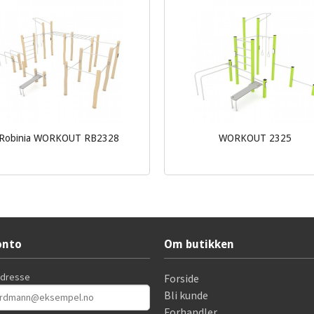
Robinia WORKOUT RB2328
WORKOUT 2325
Les mer
Les mer
onto
Om butikken
adresse
Forside
Bli kunde
Forhandler