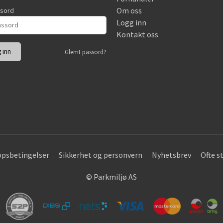
Om oss
ssord
Logg inn
Kontakt oss
Glemt passord?
øpsbetingelser
Sikkerhet og personvern
Nyhetsbrev
Ofte s
© Parkmiljø AS