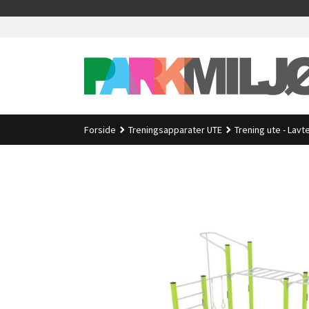
Gå
>
til
innholdet
Forside
Treningsapparater UTE
Trening ute - Lav