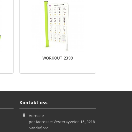
WORKOUT 2399
Les mer
Kontakt oss
Adresse
postadresse: Vesterøyveien 15
,
3218
Sandefjord