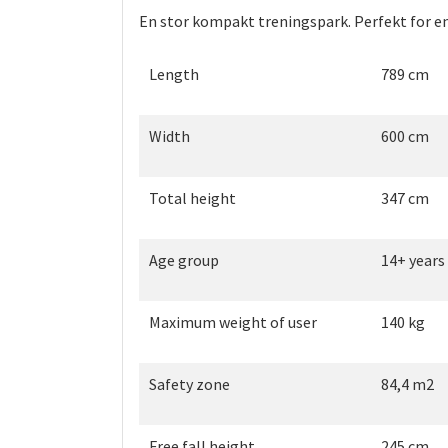
En stor kompakt treningspark. Perfekt for en 
Length
789 cm
Width
600 cm
Total height
347 cm
Age group
14+ years
Maximum weight of user
140 kg
Safety zone
84,4 m2
Free fall height
245 cm