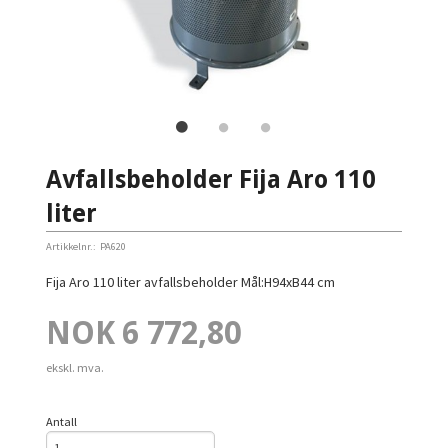
Avfallsbeholder Fija Aro 110
liter
Artikkelnr.:
PA620
Fija Aro 110 liter avfallsbeholder Mål:H94xB44 cm
Pris
NOK
6 772,80
ekskl. mva.
Antall