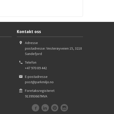
Kontakt oss
Adresse
postadresse: Vesterøyveien 15
,
3218
Sandefjord
Telefon
+47 970 89 442
E-postadresse
post@parkmiljo.no
Foretaksregisteret
913993667MVA