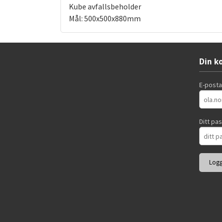
Kube avfallsbeholder
Mål: 500x500x880mm
Din k
E-post
Ditt pa