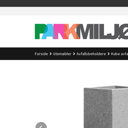
Gå
>
til
innholdet
Forside
Utemøbler
Avfallsbeholdere
Kube avfa
Prev