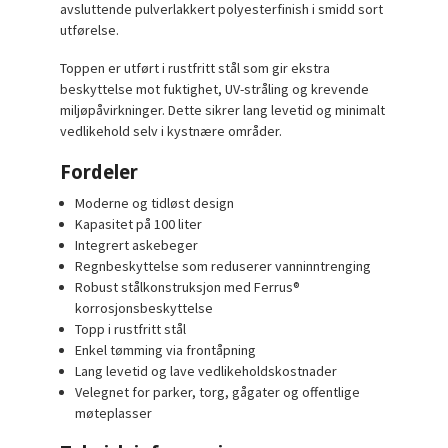
avsluttende pulverlakkert polyesterfinish i smidd sort
utførelse.
Toppen er utført i rustfritt stål som gir ekstra
beskyttelse mot fuktighet, UV-stråling og krevende
miljøpåvirkninger. Dette sikrer lang levetid og minimalt
vedlikehold selv i kystnære områder.
Fordeler
Moderne og tidløst design
Kapasitet på 100 liter
Integrert askebeger
Regnbeskyttelse som reduserer vanninntrenging
Robust stålkonstruksjon med Ferrus®
korrosjonsbeskyttelse
Topp i rustfritt stål
Enkel tømming via frontåpning
Lang levetid og lave vedlikeholdskostnader
Velegnet for parker, torg, gågater og offentlige
møteplasser