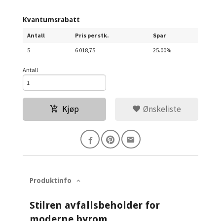
Kvantumsrabatt
Antall
Pris per stk.
Spar
5
6 018,75
25.00%
Antall
Kjøp
Ønskeliste
Produktinfo
Stilren avfallsbeholder for
moderne byrom