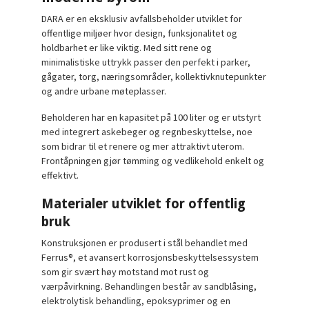
DARA er en eksklusiv avfallsbeholder utviklet for
offentlige miljøer hvor design, funksjonalitet og
holdbarhet er like viktig. Med sitt rene og
minimalistiske uttrykk passer den perfekt i parker,
gågater, torg, næringsområder, kollektivknutepunkter
og andre urbane møteplasser.
Beholderen har en kapasitet på 100 liter og er utstyrt
med integrert askebeger og regnbeskyttelse, noe
som bidrar til et renere og mer attraktivt uterom.
Frontåpningen gjør tømming og vedlikehold enkelt og
effektivt.
Materialer utviklet for offentlig
bruk
Konstruksjonen er produsert i stål behandlet med
Ferrus®, et avansert korrosjonsbeskyttelsessystem
som gir svært høy motstand mot rust og
værpåvirkning. Behandlingen består av sandblåsing,
elektrolytisk behandling, epoksyprimer og en