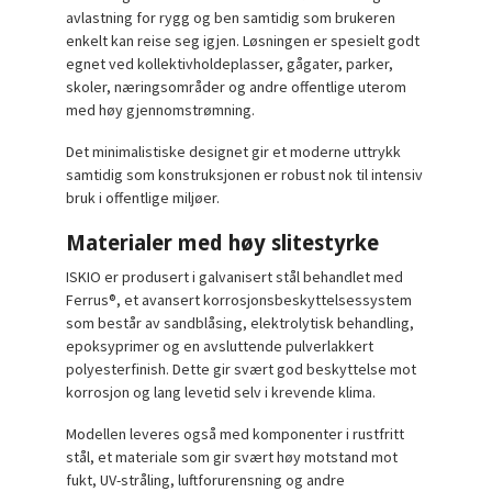
avlastning for rygg og ben samtidig som brukeren
enkelt kan reise seg igjen. Løsningen er spesielt godt
egnet ved kollektivholdeplasser, gågater, parker,
skoler, næringsområder og andre offentlige uterom
med høy gjennomstrømning.
Det minimalistiske designet gir et moderne uttrykk
samtidig som konstruksjonen er robust nok til intensiv
bruk i offentlige miljøer.
Materialer med høy slitestyrke
ISKIO er produsert i galvanisert stål behandlet med
Ferrus®, et avansert korrosjonsbeskyttelsessystem
som består av sandblåsing, elektrolytisk behandling,
epoksyprimer og en avsluttende pulverlakkert
polyesterfinish. Dette gir svært god beskyttelse mot
korrosjon og lang levetid selv i krevende klima.
Modellen leveres også med komponenter i rustfritt
stål, et materiale som gir svært høy motstand mot
fukt, UV-stråling, luftforurensning og andre