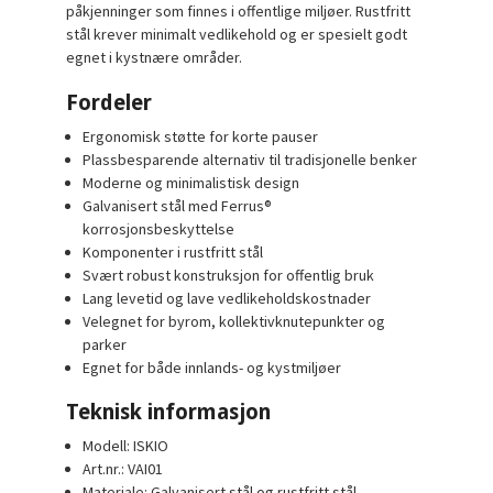
påkjenninger som finnes i offentlige miljøer. Rustfritt
stål krever minimalt vedlikehold og er spesielt godt
egnet i kystnære områder.
Fordeler
Ergonomisk støtte for korte pauser
Plassbesparende alternativ til tradisjonelle benker
Moderne og minimalistisk design
Galvanisert stål med Ferrus®
korrosjonsbeskyttelse
Komponenter i rustfritt stål
Svært robust konstruksjon for offentlig bruk
Lang levetid og lave vedlikeholdskostnader
Velegnet for byrom, kollektivknutepunkter og
parker
Egnet for både innlands- og kystmiljøer
Teknisk informasjon
Modell: ISKIO
Art.nr.: VAI01
Materiale: Galvanisert stål og rustfritt stål