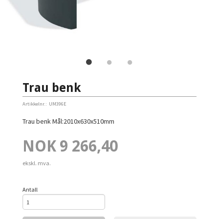
Trau benk
Artikkelnr.:
UM396E
Trau benk Mål:2010x630x510mm
Pris
NOK
9 266,40
ekskl. mva.
Antall