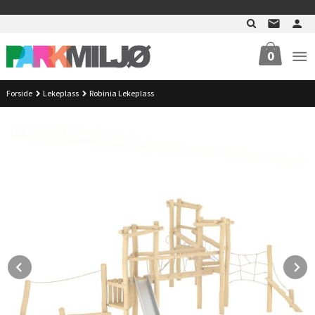
Gå
>
til
innholdet
0
Forside
Lekeplass
Robinia Lekeplass
Prev
N