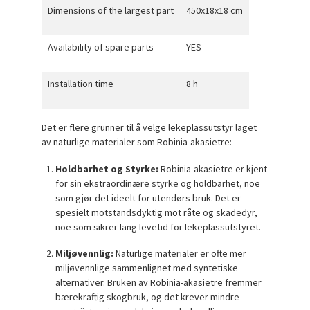
Dimensions of the largest part
450x18x18 cm
Availability of spare parts
YES
Installation time
8 h
Det er flere grunner til å velge lekeplassutstyr laget
av naturlige materialer som Robinia-akasietre:
Holdbarhet og Styrke:
Robinia-akasietre er kjent
for sin ekstraordinære styrke og holdbarhet, noe
som gjør det ideelt for utendørs bruk. Det er
spesielt motstandsdyktig mot råte og skadedyr,
noe som sikrer lang levetid for lekeplassutstyret.
Miljøvennlig:
Naturlige materialer er ofte mer
miljøvennlige sammenlignet med syntetiske
alternativer. Bruken av Robinia-akasietre fremmer
bærekraftig skogbruk, og det krever mindre