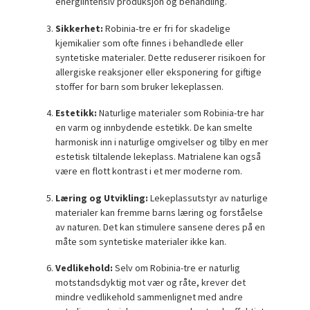
energiintensiv produksjon og behandling.
Sikkerhet:
Robinia-tre er fri for skadelige
kjemikalier som ofte finnes i behandlede eller
syntetiske materialer. Dette reduserer risikoen for
allergiske reaksjoner eller eksponering for giftige
stoffer for barn som bruker lekeplassen.
Estetikk:
Naturlige materialer som Robinia-tre har
en varm og innbydende estetikk. De kan smelte
harmonisk inn i naturlige omgivelser og tilby en mer
estetisk tiltalende lekeplass. Matrialene kan også
være en flott kontrast i et mer moderne rom.
Læring og Utvikling:
Lekeplassutstyr av naturlige
materialer kan fremme barns læring og forståelse
av naturen. Det kan stimulere sansene deres på en
måte som syntetiske materialer ikke kan.
Vedlikehold:
Selv om Robinia-tre er naturlig
motstandsdyktig mot vær og råte, krever det
mindre vedlikehold sammenlignet med andre