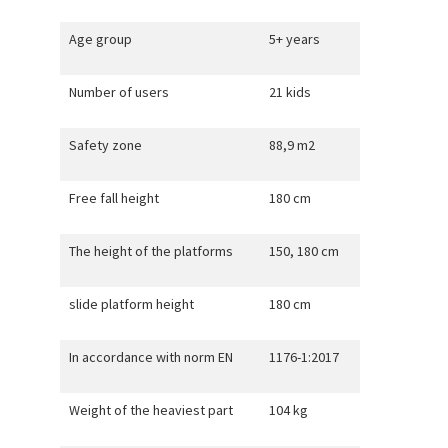
Age group
5+ years
Number of users
21 kids
Safety zone
88,9 m2
Free fall height
180 cm
The height of the platforms
150, 180 cm
slide platform height
180 cm
In accordance with norm EN
1176-1:2017
Weight of the heaviest part
104 kg