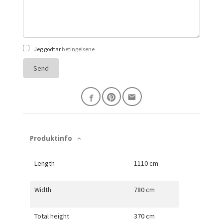
Jeg godtar
betingelsene
Send
Produktinfo
Length
1110 cm
Width
780 cm
Total height
370 cm